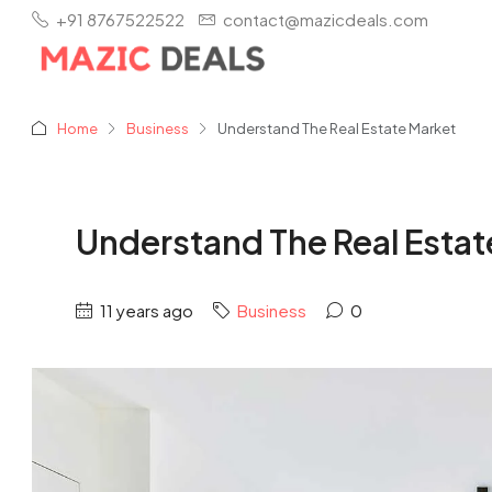
+91 8767522522
contact@mazicdeals.com
Home
Business
Understand The Real Estate Market
Understand The Real Estat
11 years ago
Business
0