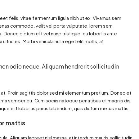
reet felis, vitae fermentum ligula nibh ut ex. Vivamus sem
ecenas commodo, velit vel porta vulputate, lorem sem
 Donec dictum elit vel nunc tristique, eu lobortis ante
ultricies. Morbi vehicula nulla eget elit mollis, at
 non odio neque. Aliquam hendrerit sollicitudin
n at. Proin sagittis dolor sed mi elementum pretium. Donec et
urna semper eu. Cum sociis natoque penatibus et magnis dis
tique elit lobortis purus bibendum, quis dictum metus mattis.
or mattis
gula. Aliquam laoreet nisl massa, at interdum mauris sollicitudin