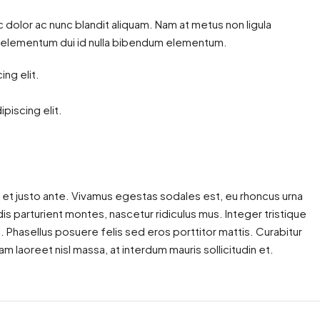
c dolor ac nunc blandit aliquam. Nam at metus non ligula
m elementum dui id nulla bibendum elementum.
ng elit.
piscing elit.
 et justo ante. Vivamus egestas sodales est, eu rhoncus urna
 parturient montes, nascetur ridiculus mus. Integer tristique
. Phasellus posuere felis sed eros porttitor mattis. Curabitur
am laoreet nisl massa, at interdum mauris sollicitudin et.