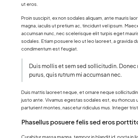
ut eros.
Proin suscipit, ex non sodales aliquam, ante mauris lao
magna, iaculis ut pretium ac, tincidunt vel ipsum. Ma
accumsan nunc, nec scelerisque elit turpis eget mauris.
sodales. Etiam posuere leo ut leo laoreet, a gravida dui 
condimentum est feugiat.
Duis mollis et sem sed sollicitudin. Donec
purus, quis rutrum mi accumsan nec.
Duis mattis laoreet neque, et ornare neque sollicitudi
justo ante. Vivamus egestas sodales est, eu rhoncus 
parturient montes, nascetur ridiculus mus. Integer tris
Phasellus posuere felis sed eros porttit
Curabitur massa magna, tempor in blandit id, porta in li