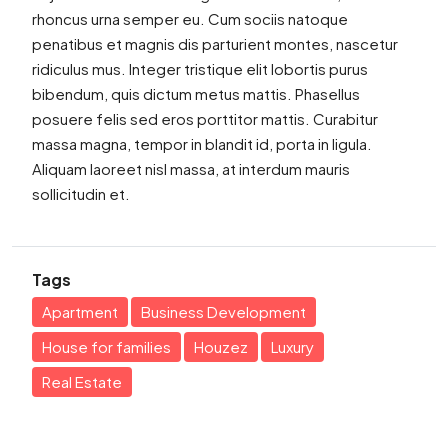
rhoncus urna semper eu. Cum sociis natoque
penatibus et magnis dis parturient montes, nascetur
ridiculus mus. Integer tristique elit lobortis purus
bibendum, quis dictum metus mattis. Phasellus
posuere felis sed eros porttitor mattis. Curabitur
massa magna, tempor in blandit id, porta in ligula.
Aliquam laoreet nisl massa, at interdum mauris
sollicitudin et.
Tags
Apartment
Business Development
House for families
Houzez
Luxury
Real Estate