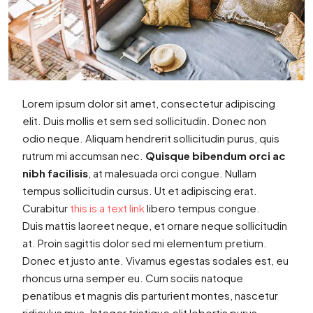
Lorem ipsum dolor sit amet, consectetur adipiscing
elit. Duis mollis et sem sed sollicitudin. Donec non
odio neque. Aliquam hendrerit sollicitudin purus, quis
rutrum mi accumsan nec.
Quisque bibendum orci ac
nibh facilisis
, at malesuada orci congue. Nullam
tempus sollicitudin cursus. Ut et adipiscing erat.
Curabitur
this is a text link
libero tempus congue.
Duis mattis laoreet neque, et ornare neque sollicitudin
at. Proin sagittis dolor sed mi elementum pretium.
Donec et justo ante. Vivamus egestas sodales est, eu
rhoncus urna semper eu. Cum sociis natoque
penatibus et magnis dis parturient montes, nascetur
ridiculus mus. Integer tristique elit lobortis purus